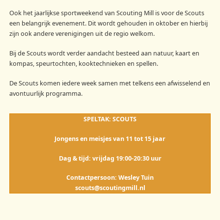
Ook het jaarlijkse sportweekend van Scouting Mill is voor de Scouts
een belangrijk evenement. Dit wordt gehouden in oktober en hierbij
zijn ook andere verenigingen uit de regio welkom.
Bij de Scouts wordt verder aandacht besteed aan natuur, kaart en
kompas, speurtochten, kooktechnieken en spellen.
De Scouts komen iedere week samen met telkens een afwisselend en
avontuurlijk programma.
SPELTAK: SCOUTS
Jongens en meisjes van 11 tot 15 jaar
Dag & tijd: vrijdag 19:00-20:30 uur
Contactpersoon: Wesley Tuin
scouts@scoutingmill.nl